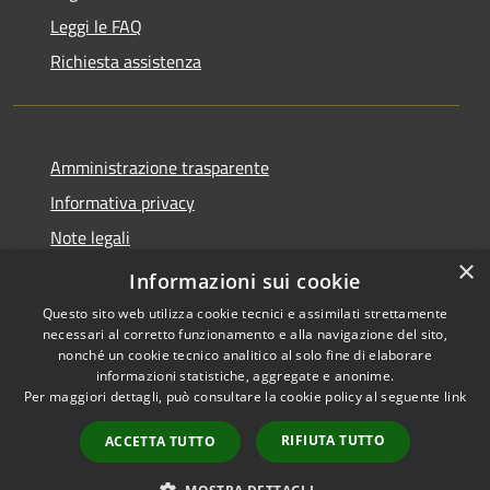
Leggi le FAQ
Richiesta assistenza
Amministrazione trasparente
Informativa privacy
Note legali
×
Dichiarazione di accessibilità
Informazioni sui cookie
Questo sito web utilizza cookie tecnici e assimilati strettamente
necessari al corretto funzionamento e alla navigazione del sito,
nonché un cookie tecnico analitico al solo fine di elaborare
informazioni statistiche, aggregate e anonime.
RSS
Copyright © 2026 • Comune di
Per maggiori dettagli, può consultare la cookie policy al seguente
link
Accessibilità
Antegnate • Powered by
Privacy
Municipium
Accesso
•
RIFIUTA TUTTO
ACCETTA TUTTO
Cookie
redazione
Mappa del sito