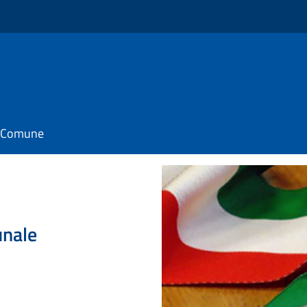
il Comune
unale