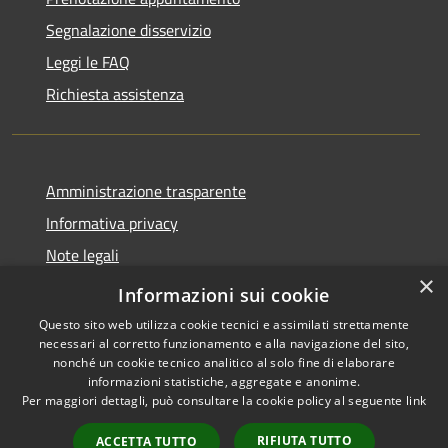
Segnalazione disservizio
Leggi le FAQ
Richiesta assistenza
Amministrazione trasparente
Informativa privacy
Note legali
×
Dichiarazione di accessibilità
Informazioni sui cookie
Questo sito web utilizza cookie tecnici e assimilati strettamente
necessari al corretto funzionamento e alla navigazione del sito,
nonché un cookie tecnico analitico al solo fine di elaborare
informazioni statistiche, aggregate e anonime.
RSS
Copyright © 2026 • Comune di
Per maggiori dettagli, può consultare la cookie policy al seguente
link
Accessibilità
Antegnate • Powered by
Privacy
Municipium
Accesso
•
RIFIUTA TUTTO
ACCETTA TUTTO