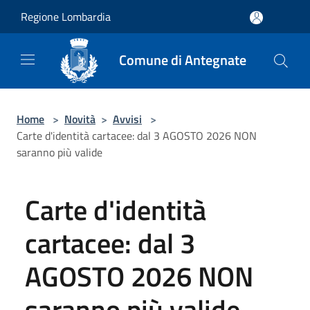
Salta al contenuto principale
Regione Lombardia
Comune di Antegnate
Home
>
Novità
>
Avvisi
>
Carte d'identità cartacee: dal 3 AGOSTO 2026 NON
saranno più valide
Carte d'identità
cartacee: dal 3
AGOSTO 2026 NON
saranno più valide