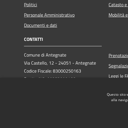
Politici
Catasto e
Personale Amministrativo
Mobilità e
Documenti e dati
CONTATTI
Comune di Antegnate
Prenotaz
Via Castello, 12 - 24051 - Antegnate
Segnalazi
Codice Fiscale: 83000250163
Leggi le 
Partita IVA: 00373090166
Richiesta
PEC:
info@pec.comune.antegnate.bg.it
Questo sito 
Centralino Unico: +39 0363 914043
alla navig