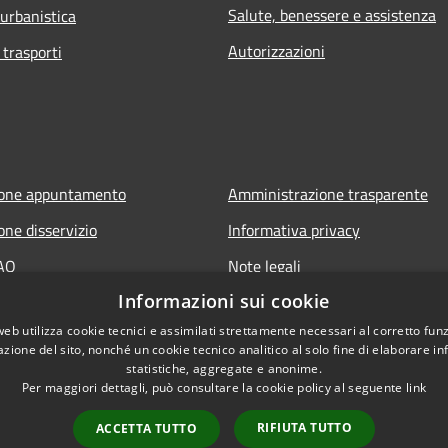
Salute, benessere e assistenza
 urbanistica
Autorizzazioni
 trasporti
ione appuntamento
Amministrazione trasparente
one disservizio
Informativa privacy
FAQ
Note legali
Informazioni sui cookie
 assistenza
Dichiarazione di accessibilità
web utilizza cookie tecnici e assimilati strettamente necessari al corretto fu
azione del sito, nonché un cookie tecnico analitico al solo fine di elaborare i
statistiche, aggregate e anonime.
Per maggiori dettagli, può consultare la cookie policy al seguente
link
RIFIUTA TUTTO
ACCETTA TUTTO