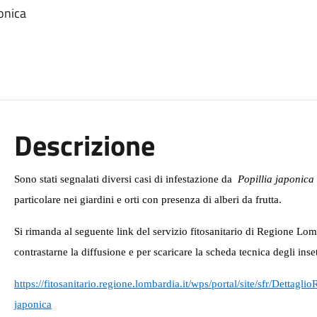
ponica
Descrizione
Sono stati segnalati diversi casi di infestazione da
Popillia japonic
particolare nei giardini e orti con presenza di alberi da frutta.
Si rimanda al seguente link del servizio fitosanitario di Regione Lom
contrastarne la diffusione e per scaricare la scheda tecnica degli insett
https://fitosanitario.regione.lombardia.it/wps/portal/site/sfr/Dettagli
japonica