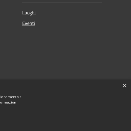
Luoghi
Eventi
×
nzionamento e
nformazioni