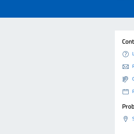
Cont
Prob