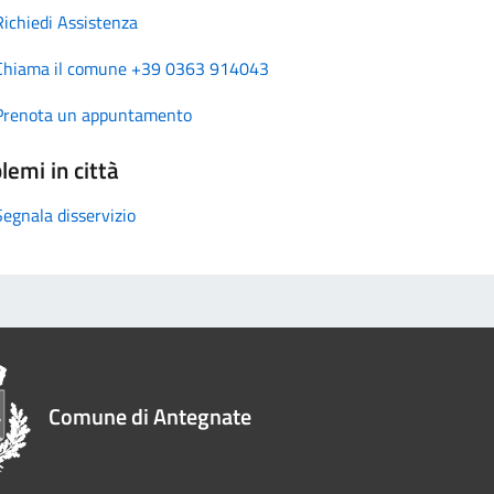
Richiedi Assistenza
Chiama il comune +39 0363 914043
Prenota un appuntamento
lemi in città
Segnala disservizio
Comune di Antegnate