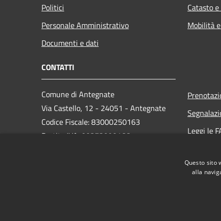
Politici
Catasto e
Personale Amministrativo
Mobilità e
Documenti e dati
CONTATTI
Comune di Antegnate
Prenotaz
Via Castello, 12 - 24051 - Antegnate
Segnalazi
Codice Fiscale: 83000250163
Leggi le 
Partita IVA: 00373090166
Richiesta
PEC:
info@pec.comune.antegnate.bg.it
Questo sito 
Centralino Unico: +39 0363 914043
alla navig