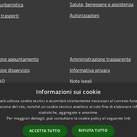
Salute, benessere e assistenza
 urbanistica
Autorizzazioni
 trasporti
ione appuntamento
Amministrazione trasparente
one disservizio
Informativa privacy
FAQ
Note legali
Informazioni sui cookie
 assistenza
Dichiarazione di accessibilità
web utilizza cookie tecnici e assimilati strettamente necessari al corretto fu
azione del sito, nonché un cookie tecnico analitico al solo fine di elaborare i
statistiche, aggregate e anonime.
Per maggiori dettagli, può consultare la cookie policy al seguente
link
RIFIUTA TUTTO
ACCETTA TUTTO