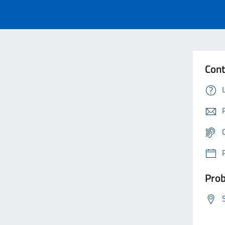
Cont
Prob