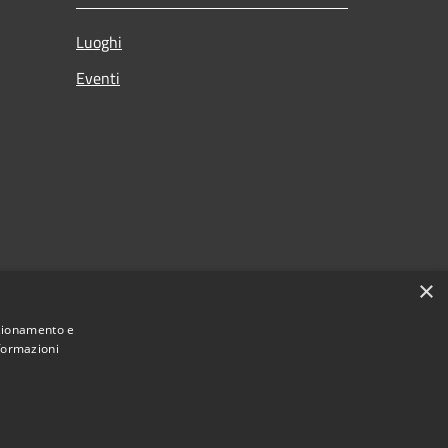
Luoghi
Eventi
×
nzionamento e
nformazioni