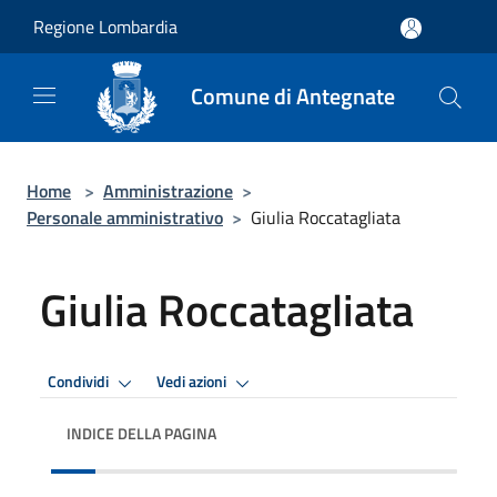
Salta al contenuto principale
Regione Lombardia
Comune di Antegnate
Home
>
Amministrazione
>
Personale amministrativo
>
Giulia Roccatagliata
Giulia Roccatagliata
Condividi
Vedi azioni
INDICE DELLA PAGINA