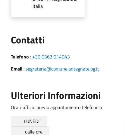
Italia
Utili
Contatti
Telefono
:
+39 0363 914043
Email
:
segreteria@comune.antegnate.bg.it
Ulteriori Informazioni
Orari ufficio previo appuntamento telefonico
LUNEDI'
dalle ore