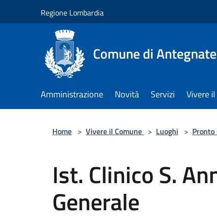
Salta al contenuto principale
Regione Lombardia
Comune di Antegnate
Amministrazione
Novità
Servizi
Vivere 
Home
>
Vivere il Comune
>
Luoghi
>
Pronto
Ist. Clinico S. A
Generale