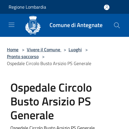
Salta al contenuto principale
Regione Lombardia
Comune di Antegnate
Home
>
Vivere il Comune
>
Luoghi
>
Pronto soccorso
>
Ospedale Circolo Busto Arsizio PS Generale
Ospedale Circolo
Busto Arsizio PS
Generale
Ospedale Circolo Busto Arsizio PS Generale