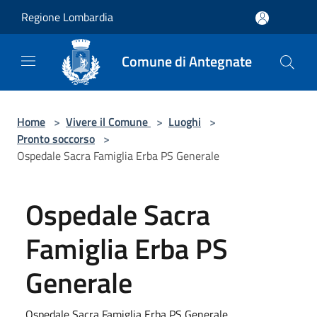
Salta al contenuto principale
Regione Lombardia
Comune di Antegnate
Home
>
Vivere il Comune
>
Luoghi
>
Pronto soccorso
>
Ospedale Sacra Famiglia Erba PS Generale
Ospedale Sacra
Famiglia Erba PS
Generale
Ospedale Sacra Famiglia Erba PS Generale