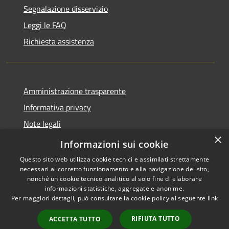
Segnalazione disservizio
Leggi le FAQ
Richiesta assistenza
Amministrazione trasparente
Informativa privacy
Note legali
×
Dichiarazione di accessibilità
Informazioni sui cookie
Questo sito web utilizza cookie tecnici e assimilati strettamente
necessari al corretto funzionamento e alla navigazione del sito,
nonché un cookie tecnico analitico al solo fine di elaborare
informazioni statistiche, aggregate e anonime.
RSS
Copyright © 2026 • Comune di
Per maggiori dettagli, può consultare la cookie policy al seguente
link
Accessibilità
Antegnate • Powered by
Privacy
Municipium
Accesso
•
RIFIUTA TUTTO
ACCETTA TUTTO
Cookie
redazione