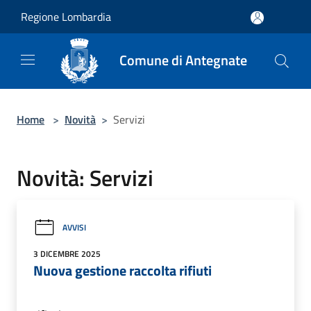
Salta al contenuto principale
Regione Lombardia
Comune di Antegnate
Home
>
Novità
>
Servizi
Novità: Servizi
AVVISI
3 DICEMBRE 2025
Nuova gestione raccolta rifiuti