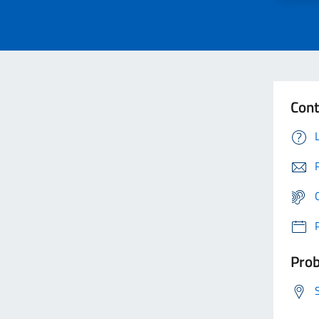
Cont
Prob