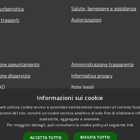
Salute, benessere e assistenza
 urbanistica
Autorizzazioni
 trasporti
ione appuntamento
Amministrazione trasparente
one disservizio
Informativa privacy
FAQ
Note legali
Informazioni sui cookie
 assistenza
Dichiarazione di accessibilità
web utilizza cookie tecnici e assimilati strettamente necessari al corretto fu
azione del sito, nonché un cookie tecnico analitico al solo fine di elaborare i
statistiche, aggregate e anonime.
Per maggiori dettagli, può consultare la cookie policy al seguente
link
RIFIUTA TUTTO
ACCETTA TUTTO