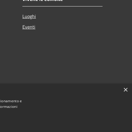
Luoghi
Eventi
×
nzionamento e
nformazioni