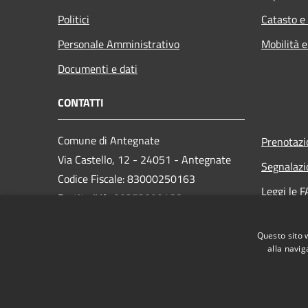
Politici
Catasto e
Personale Amministrativo
Mobilità e
Documenti e dati
CONTATTI
Comune di Antegnate
Prenotaz
Via Castello, 12 - 24051 - Antegnate
Segnalazi
Codice Fiscale: 83000250163
Leggi le 
Partita IVA: 00373090166
Richiesta
PEC:
info@pec.comune.antegnate.bg.it
Questo sito 
Centralino Unico: +39 0363 914043
alla navig