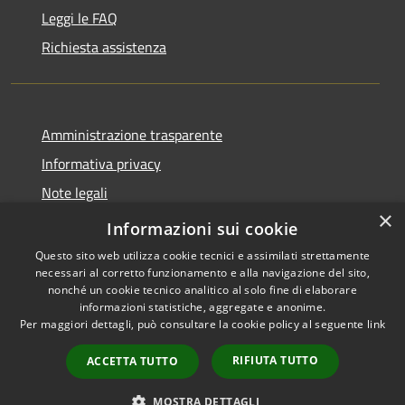
Leggi le FAQ
Richiesta assistenza
Amministrazione trasparente
Informativa privacy
Note legali
×
Dichiarazione di accessibilità
Informazioni sui cookie
Questo sito web utilizza cookie tecnici e assimilati strettamente
necessari al corretto funzionamento e alla navigazione del sito,
nonché un cookie tecnico analitico al solo fine di elaborare
informazioni statistiche, aggregate e anonime.
RSS
Copyright © 2026 • Comune di
Per maggiori dettagli, può consultare la cookie policy al seguente
link
Accessibilità
Antegnate • Powered by
Privacy
Municipium
Accesso
•
RIFIUTA TUTTO
ACCETTA TUTTO
Cookie
redazione
Mappa del sito
MOSTRA DETTAGLI