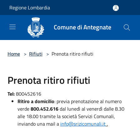
Salta al contenuto principale
Regione Lombardia
Comune di Antegnate
Home
>
Rifiuti
>
Prenota ritiro rifiuti
Prenota ritiro rifiuti
Tel:
800452616
Ritiro a domicilio
: previa prenotazione al numero
verde
800.452.616
dal lunedì al venerdì dalle 8.30
alle 18.00 tramite la società Servizi Comunali,
inviando una mail a
info@srizicomunali.it
.