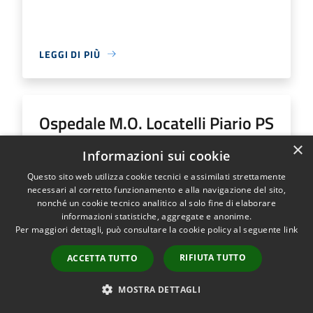
LEGGI DI PIÙ
Ospedale M.O. Locatelli Piario PS
Generale
×
Informazioni sui cookie
Questo sito web utilizza cookie tecnici e assimilati strettamente
Indirizzo
Via Groppino, 22
necessari al corretto funzionamento e alla navigazione del sito,
Ospedale M.O. Locatelli Piario PS Generale...
nonché un cookie tecnico analitico al solo fine di elaborare
informazioni statistiche, aggregate e anonime.
Per maggiori dettagli, può consultare la cookie policy al seguente
link
RIFIUTA TUTTO
ACCETTA TUTTO
LEGGI DI PIÙ
MOSTRA DETTAGLI