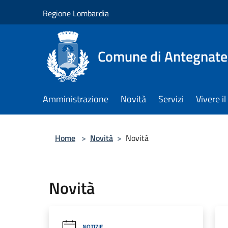
Salta al contenuto principale
Regione Lombardia
Comune di Antegnate
Amministrazione
Novità
Servizi
Vivere 
Home
>
Novità
>
Novità
Novità
NOTIZIE