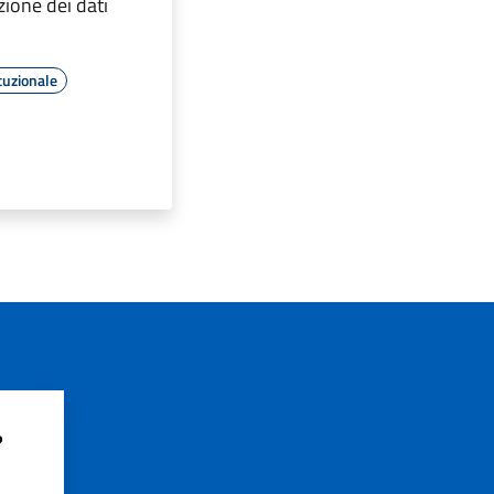
zione dei dati
tuzionale
?