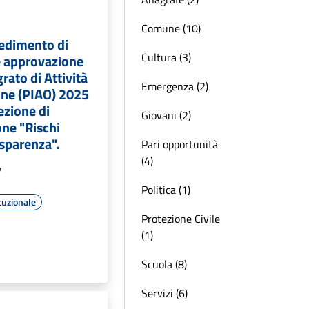
Comune (10)
cedimento di
Cultura (3)
e approvazione
rato di Attività
Emergenza (2)
one (PIAO) 2025
ezione di
Giovani (2)
ne "Rischi
asparenza".
Pari opportunità
(4)
7
Politica (1)
tuzionale
Protezione Civile
(1)
Scuola (8)
Servizi (6)